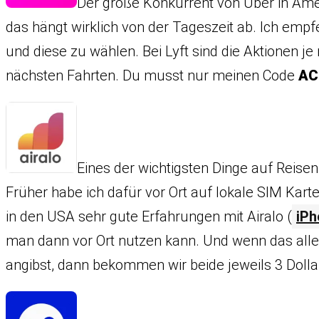
Der große Konkurrent von Uber in Ameri
das hängt wirklich von der Tageszeit ab. Ich empf
und diese zu wählen. Bei Lyft sind die Aktionen j
nächsten Fahrten. Du musst nur meinen Code
AC
Eines der wichtigsten Dinge auf Reise
Früher habe ich dafür vor Ort auf lokale SIM Karte
in den USA sehr gute Erfahrungen mit Airalo (
iPh
man dann vor Ort nutzen kann. Und wenn das alles
angibst, dann bekommen wir beide jeweils 3 Dolla