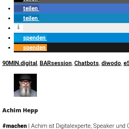
teilen
teilen
spenden
spenden
90MIN.digital
,
BARsession
,
Chatbots
,
diwodo
,
e
Achim Hepp
#machen
| Achim ist Digitalexperte, Speaker und 