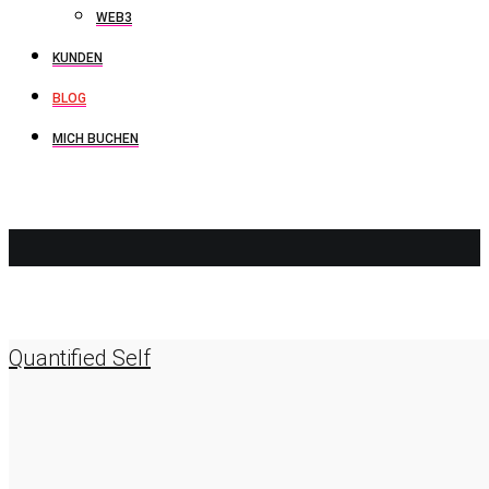
WEB3
KUNDEN
BLOG
MICH BUCHEN
COVID 19
Quantified Self