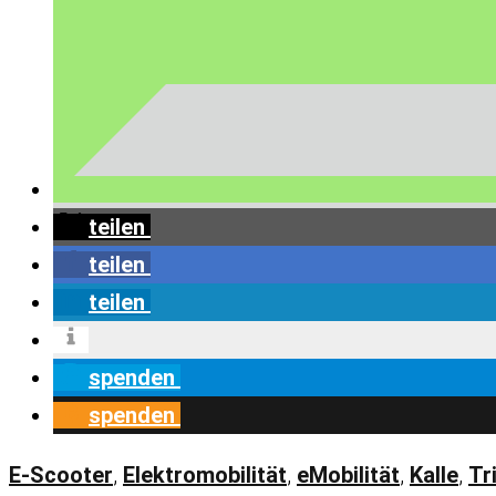
teilen
teilen
teilen
spenden
spenden
E-Scooter
,
Elektromobilität
,
eMobilität
,
Kalle
,
Tr