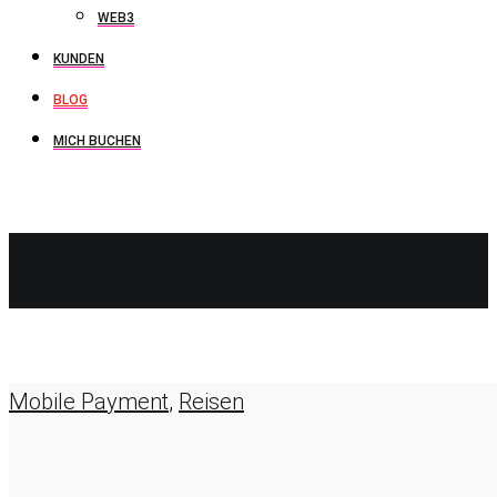
WEB3
KUNDEN
BLOG
MICH BUCHEN
APPLE
WALLET
Mobile Payment
,
Reisen