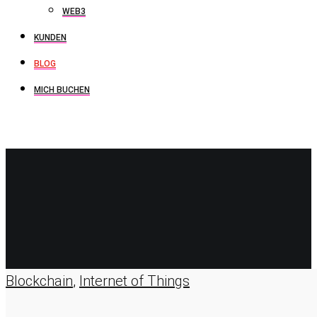
WEB3
KUNDEN
BLOG
MICH BUCHEN
DEZEMBER
2021
View all on this date written articles further down below.
Blockchain
,
Internet of Things