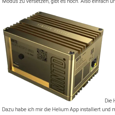
Modus zu versetzen, gibt es noch. Also einfach un
Die 
Dazu habe ich mir die Helium App installiert und